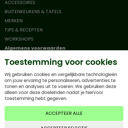
ACCESSOIRES
BUITENKEUKENS & TAFELS
MERKEN
TIPS & RECEPTEN
WORKSHOPS
Algemene voorwaarden
Toestemming voor cookies
Actievoorwaarden Monolith Junior
Algemene voorwaarden
Wij gebruiken cookies en vergelijkbare technologieën
Privacybeleid
om jouw ervaring te personaliseren, advertenties te
tonen en analyses uit te voeren. We gebruiken deze
Veelgestelde vragen
alleen voor deze doeleinden nadat je hiervoor
Cookiebeleid
toestemming hebt gegeven.
ACCEPTEER ALLE