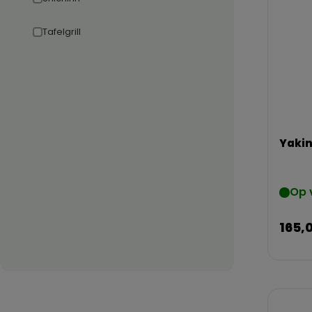
Tafelgrill
Yakin
Op 
165,