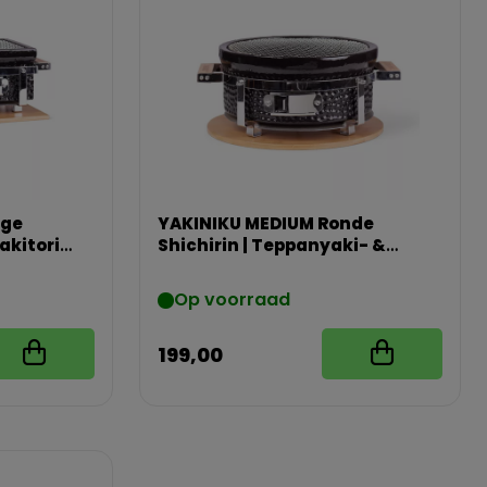
ige
YAKINIKU MEDIUM Ronde
akitori
Shichirin | Teppanyaki- &
Hibachi grill
Op voorraad
199,00