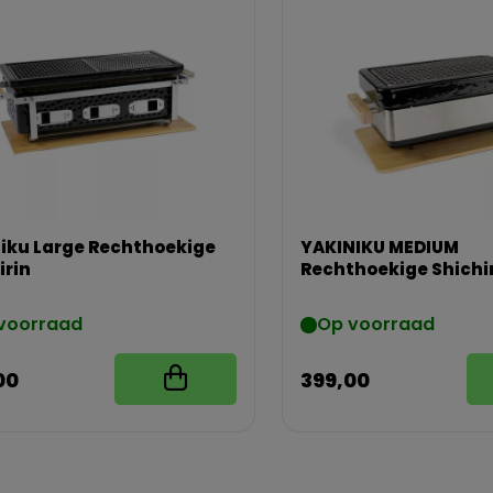
iku Large Rechthoekige
YAKINIKU MEDIUM
irin
Rechthoekige Shichi
voorraad
Op voorraad
00
399,00