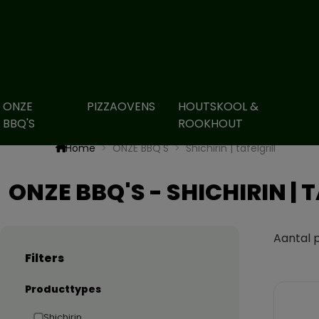
ONZE
PIZZAOVENS
HOUTSKOOL &
BBQ'S
ROOKHOUT
Home
ONZE BBQ'S
Shichirin | tafelgrill
ONZE BBQ'S - SHICHIRIN | 
Aantal 
Filters
Producttypes
Shichirin