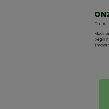
ONZ
Creëer 
Klaar o
begin m
smaken 