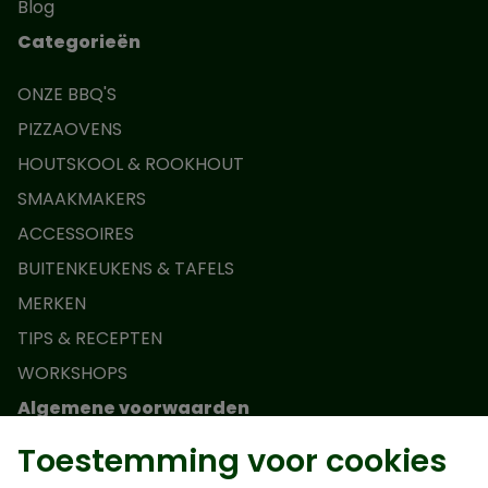
Blog
Categorieën
ONZE BBQ'S
PIZZAOVENS
HOUTSKOOL & ROOKHOUT
SMAAKMAKERS
ACCESSOIRES
BUITENKEUKENS & TAFELS
MERKEN
TIPS & RECEPTEN
WORKSHOPS
Algemene voorwaarden
Toestemming voor cookies
Actievoorwaarden Monolith Junior