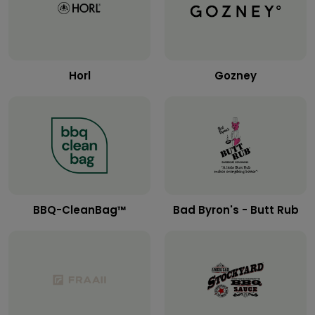
Horl
Gozney
BBQ-CleanBag™
Bad Byron's - Butt Rub