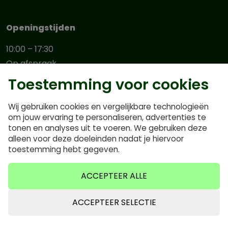
Openingstijden
10:00 – 17:30
Op afspraak
Op afspraak
Toestemming voor cookies
10:00 – 17:30
10:00 – 17:30
Wij gebruiken cookies en vergelijkbare technologieën
om jouw ervaring te personaliseren, advertenties te
10:00 – 17:00
tonen en analyses uit te voeren. We gebruiken deze
12:00 – 17:00
alleen voor deze doeleinden nadat je hiervoor
toestemming hebt gegeven.
Schrijf je in voor onze nieuwsbrief!
ACCEPTEER ALLE
ACCEPTEER SELECTIE