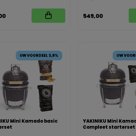
00
549,00
UW VOORDEEL 3,8%
UW VOORD
IKU Mini Kamado basic
YAKINIKU Mini Kama
erset
Compleet starterset