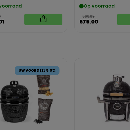
voorraad
Op voorraad
9
599,98
01
575,00
UW VOORDEEL 5,0%