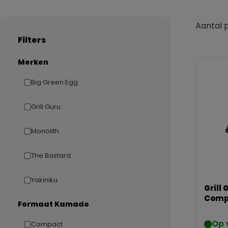
Aantal 
Filters
Merken
Big Green Egg
Grill Guru
Monolith
The Bastard
Yakiniku
Grill
Comp
Formaat Kamado
Op 
Compact