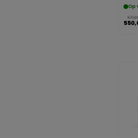
Op 
571,9
550,