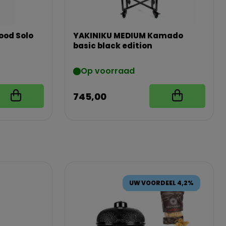
ood Solo
YAKINIKU MEDIUM Kamado
basic black edition
Op voorraad
745,00
UW VOORDEEL 4,2%