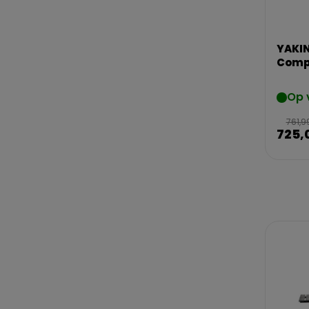
YAKI
Compl
Op 
761,9
725,