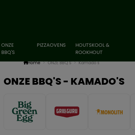
ONZE
PIZZAOVENS
HOUTSKOOL &
BBQ'S
ROOKHOUT
Home
ONZE BBQ'S
Kamado's
ONZE BBQ'S - KAMADO'S