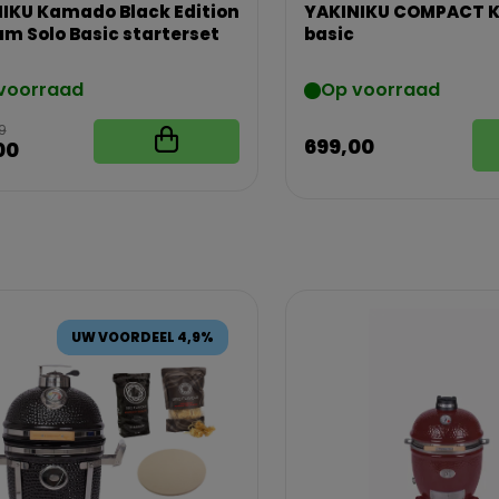
IKU Kamado Black Edition
YAKINIKU COMPACT 
m Solo Basic starterset
basic
voorraad
Op voorraad
9
699,00
00
UW VOORDEEL 4,9%