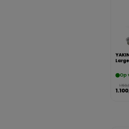
YAKIN
Large
Op 
1.159,
1.100