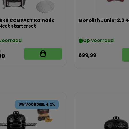
NIKU COMPACT Kamado
Monolith Junior 2.0 R
eet starterset
voorraad
Op voorraad
9
699,99
00
UW VOORDEEL 4,2%