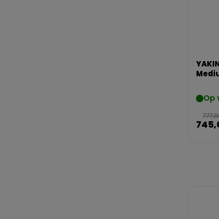
YAKIN
Mediu
Op 
777,9
745,