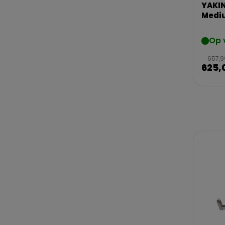
YAKIN
Mediu
Op 
657,9
625,