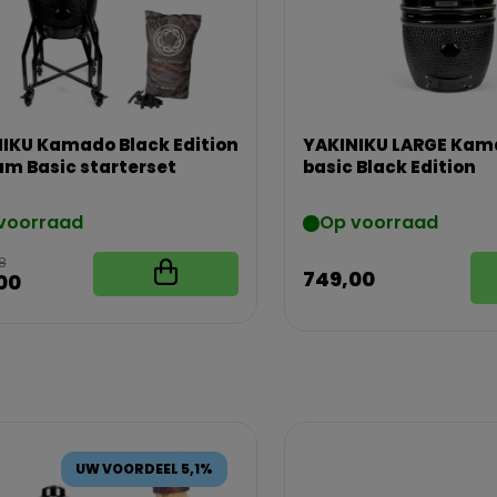
IKU Kamado Black Edition
YAKINIKU LARGE Kam
m Basic starterset
basic Black Edition
voorraad
Op voorraad
8
749,00
00
UW VOORDEEL 5,1%