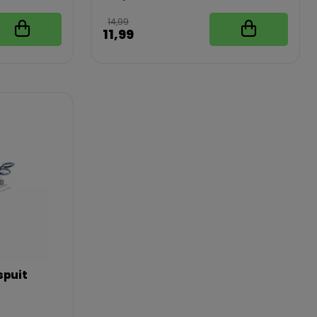
14,99
11,99
spuit