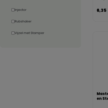
6,35
Injector
Rubshaker
Vijzel met Stamper
Maste
en S