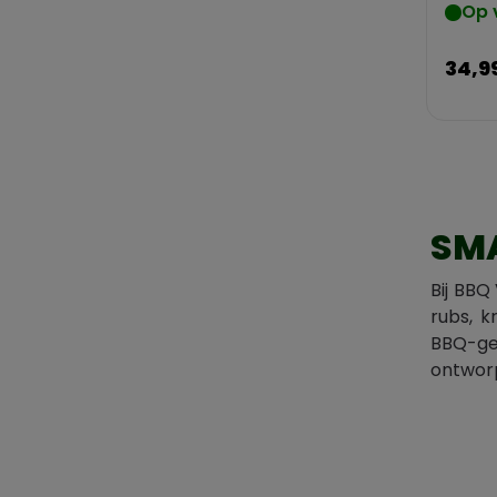
Op 
34,9
SMA
Bij BBQ
rubs, k
BBQ-ger
ontworp