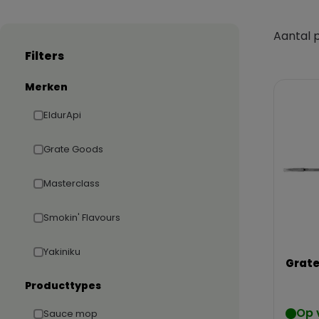
Aantal 
Filters
Merken
EldurApi
Grate Goods
Masterclass
Smokin' Flavours
Yakiniku
Grate
Producttypes
Op 
Sauce mop