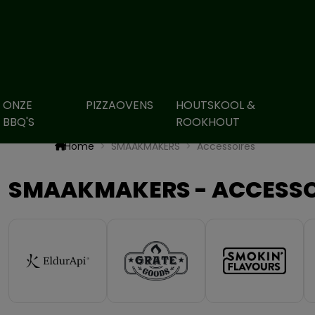
ONZE
PIZZAOVENS
HOUTSKOOL &
BBQ'S
ROOKHOUT
Home
SMAAKMAKERS
Accessoires
SMAAKMAKERS - ACCESSO