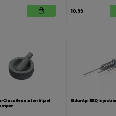
10,99
rClass Granieten Vijzel
EldurApi BBQ Injectie
tamper