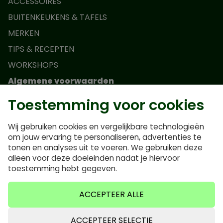
ACCESSOIRES
BUITENKEUKENS & TAFELS
MERKEN
TIPS & RECEPTEN
WORKSHOPS
Algemene voorwaarden
Toestemming voor cookies
Actievoorwaarden Monolith Junior
Algemene voorwaarden
Wij gebruiken cookies en vergelijkbare technologieën
Privacybeleid
om jouw ervaring te personaliseren, advertenties te
tonen en analyses uit te voeren. We gebruiken deze
Veelgestelde vragen
alleen voor deze doeleinden nadat je hiervoor
Cookiebeleid
toestemming hebt gegeven.
ACCEPTEER ALLE
ACCEPTEER SELECTIE