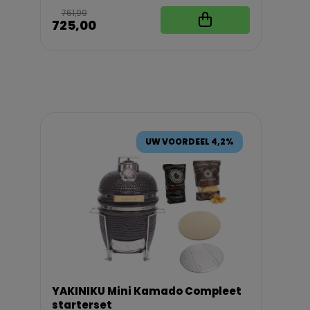
761,99
725,00
UW VOORDEEL 4,2%
YAKINIKU Mini Kamado Compleet
starterset