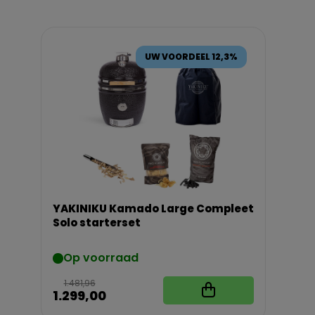
UW VOORDEEL 12,3%
YAKINIKU Kamado Large Compleet
Solo starterset
Op voorraad
1.481,96
1.299,00