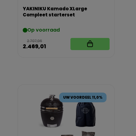
YAKINIKU Kamado XLarge
Compleet starterset
Op voorraad
2.707,96
2.469,01
UW VOORDEEL 11,0%