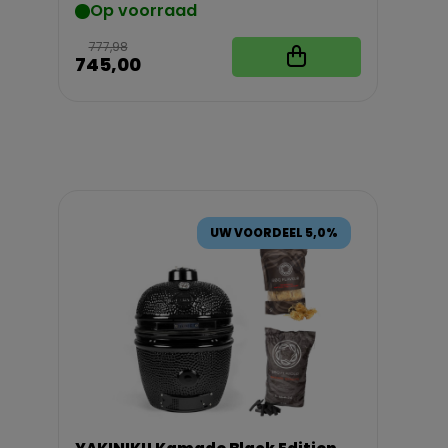
Op voorraad
777,98
745,00
UW VOORDEEL 5,0%