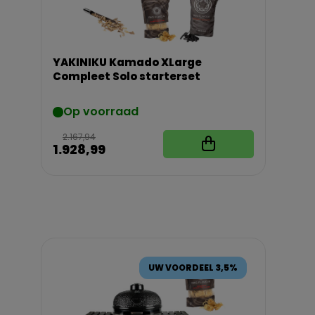
YAKINIKU Kamado XLarge
Compleet Solo starterset
Op voorraad
2.167,94
1.928,99
UW VOORDEEL 3,5%