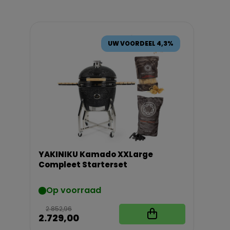
UW VOORDEEL 4,3%
YAKINIKU Kamado XXLarge
Compleet Starterset
Op voorraad
2.852,96
2.729,00