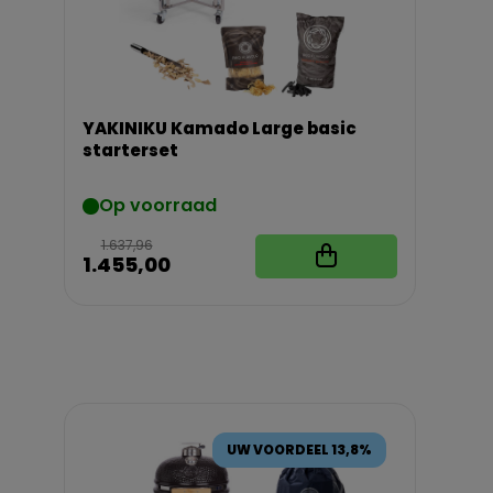
YAKINIKU Kamado Large basic
starterset
Op voorraad
1.637,96
1.455,00
UW VOORDEEL 13,8%