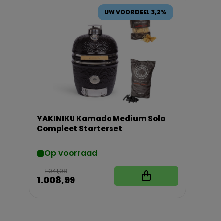
UW VOORDEEL 3,2%
YAKINIKU Kamado Medium Solo
Compleet Starterset
Op voorraad
1.041,98
1.008,99