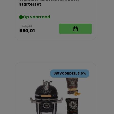
starterset
Op voorraad
571,99
550,01
UW VOORDEEL 3,0%