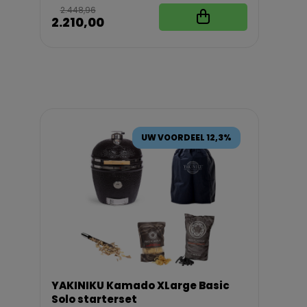
2.448,96
2.210,00
UW VOORDEEL 12,3%
YAKINIKU Kamado XLarge Basic
Solo starterset