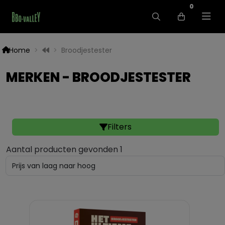
0
Home
Broodjestester
MERKEN - BROODJESTESTER
Filters
Aantal producten gevonden 1