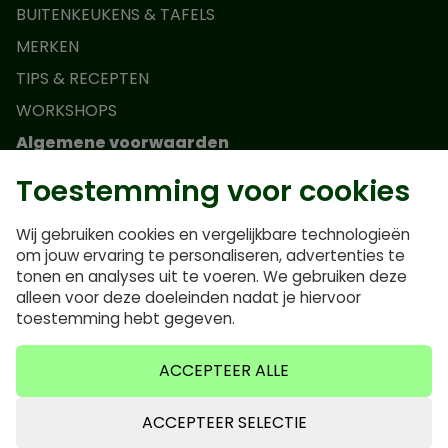
BUITENKEUKENS & TAFELS
MERKEN
TIPS & RECEPTEN
WORKSHOPS
Algemene voorwaarden
Toestemming voor cookies
Actievoorwaarden Monolith Junior
Algemene voorwaarden
Wij gebruiken cookies en vergelijkbare technologieën
Privacybeleid
om jouw ervaring te personaliseren, advertenties te
tonen en analyses uit te voeren. We gebruiken deze
Veelgestelde vragen
alleen voor deze doeleinden nadat je hiervoor
Cookiebeleid
toestemming hebt gegeven.
ACCEPTEER ALLE
ACCEPTEER SELECTIE
0635640921
info@bbqvalley.nl
0635640921