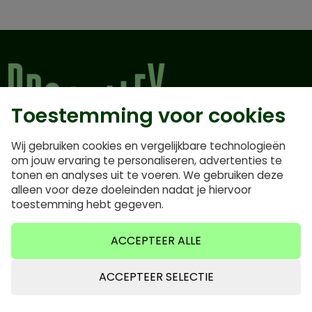
Toestemming voor cookies
Groethofstraat 54 B
Wij gebruiken cookies en vergelijkbare technologieën
5916 PB Venlo
om jouw ervaring te personaliseren, advertenties te
Netherlands
tonen en analyses uit te voeren. We gebruiken deze
06 35640921
alleen voor deze doeleinden nadat je hiervoor
toestemming hebt gegeven.
Openingstijden
ACCEPTEER ALLE
10:00 – 17:30
ACCEPTEER SELECTIE
Op afspraak
Op afspraak