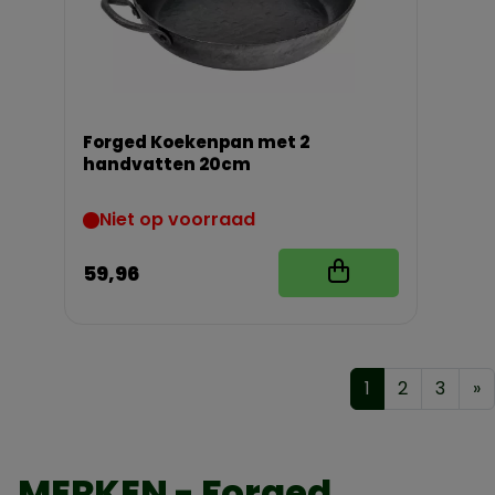
Forged Koekenpan met 2
handvatten 20cm
Niet op voorraad
59,96
1
2
3
»
MERKEN - Forged