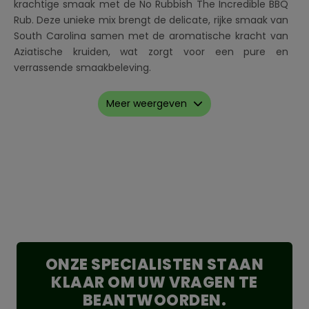
krachtige smaak met de No Rubbish The Incredible BBQ
Rub. Deze unieke mix brengt de delicate, rijke smaak van
South Carolina samen met de aromatische kracht van
Aziatische kruiden, wat zorgt voor een pure en
verrassende smaakbeleving.
De rub is opgebouwd rond gember en laurier, met een
Meer weergeven
vleugje rietsuiker en zeer weinig zout, waardoor je de
natuurlijke smaken van je vlees optimaal behoudt. Niet
voor niets werd The Incredible bekroond met een KCBS
Award in 2018 – een bewijs van zijn uitzonderlijke kwaliteit
en balans.
Perfect voor rund, kip en varken, deze rub zorgt voor een
heerlijke kruidige basis met een lichte frisheid van
gember. Gebruik hem als dry rub of meng hem met olie
voor een verfijnde marinade. Bovendien is de rub
ONZE SPECIALISTEN STAAN
gluten- en MSG-vrij en bevat hij geen allergenen.
KLAAR OM UW VRAGEN TE
Belangrijkste kenmerken:
BEANTWOORDEN.