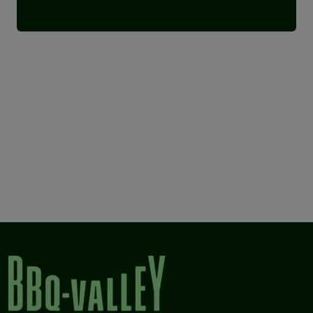
KCBS Award-winnende rub (2018)
Combinatie van South Carolina finesse en
Aziatische pit
Kernsmaken: gember en laurier
Perfect voor rund, kip en varken
Weinig zout, puur en gebalanceerd
Gluten- en MSG-vrij, geen allergenen
Luxe pot met strooi- en stortopening
Inhoud: 175 gram
Verkrijgbaar bij BBQ Valley Venlo, dé specialist in rubs,
sauzen en smaakmakers voor buiten koken.