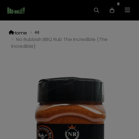
0
Home
No Rubbish BBQ Rub The Incredible (The
Incredible)