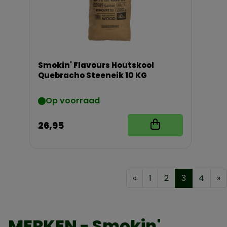
Smokin' Flavours Houtskool
Quebracho Steeneik 10 KG
Op voorraad
26,95
«
1
2
3
4
»
MERKEN - Smokin'