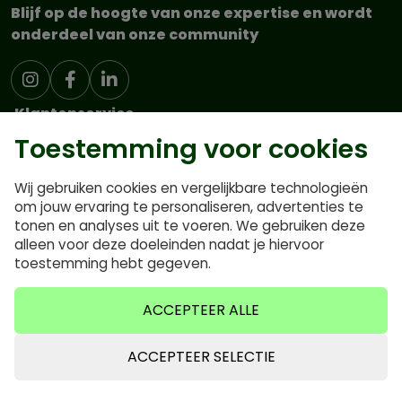
Blijf op de hoogte van onze expertise en wordt
onderdeel van onze community
Klantenservice
Toestemming voor cookies
Nieuwsbrief
Contact
Wij gebruiken cookies en vergelijkbare technologieën
om jouw ervaring te personaliseren, advertenties te
Home
tonen en analyses uit te voeren. We gebruiken deze
Over ons
alleen voor deze doeleinden nadat je hiervoor
toestemming hebt gegeven.
Blog
Categorieën
ACCEPTEER ALLE
ONZE BBQ'S
ACCEPTEER SELECTIE
PIZZAOVENS
HOUTSKOOL & ROOKHOUT