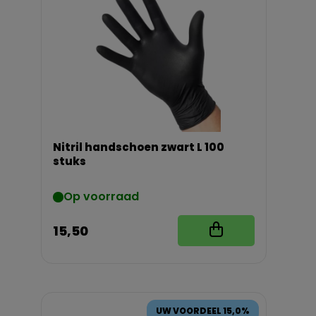
Nitril handschoen zwart L 100
stuks
Op voorraad
15,50
UW VOORDEEL 15,0%