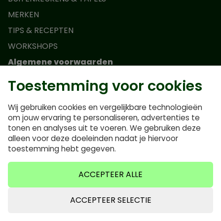
MERKEN
TIPS & RECEPTEN
WORKSHOPS
Algemene voorwaarden
Toestemming voor cookies
Actievoorwaarden Monolith Junior
Algemene voorwaarden
Wij gebruiken cookies en vergelijkbare technologieën
Privacybeleid
om jouw ervaring te personaliseren, advertenties te
tonen en analyses uit te voeren. We gebruiken deze
Veelgestelde vragen
alleen voor deze doeleinden nadat je hiervoor
Cookiebeleid
toestemming hebt gegeven.
ACCEPTEER ALLE
ACCEPTEER SELECTIE
0635640921
info@bbqvalley.nl
0635640921