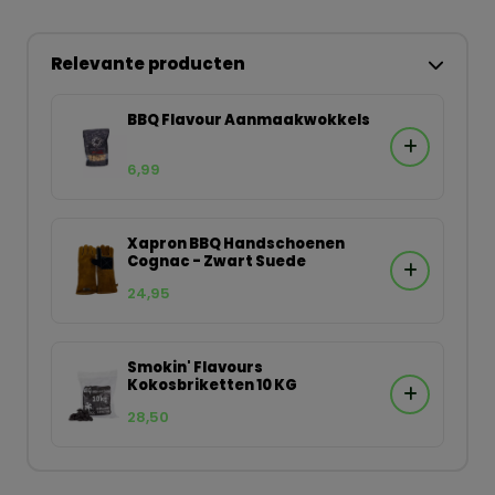
Relevante producten
BBQ Flavour Aanmaakwokkels
6,99
Xapron BBQ Handschoenen
Cognac - Zwart Suede
24,95
Smokin' Flavours
Kokosbriketten 10 KG
28,50