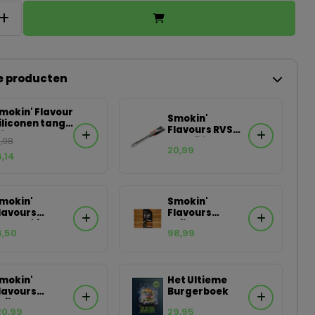
e producten
mokin' Flavour
Smokin'
iliconen tang
Flavours RVS
0 cm
tang 50 cm
8,98
20,99
6,14
mokin'
Smokin'
lavours
Flavours
urger flipper
Snijplank
6,50
98,99
Eikenhout
mokin'
Het Ultieme
lavours
Burgerboek
nijplank
20,99
29,95
ikenhout