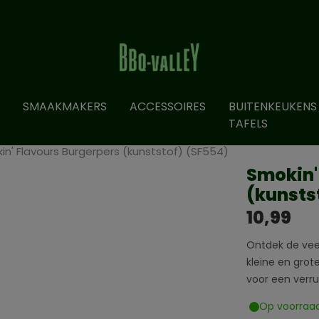
SMAAKMAKERS
ACCESSOIRES
BUITENKEUKENS
TAFELS
in' Flavours Burgerpers (kunststof) (SF554)
Smokin'
(kunsts
10,99
Ontdek de veel
kleine en gro
voor een verruk
Op voorraa