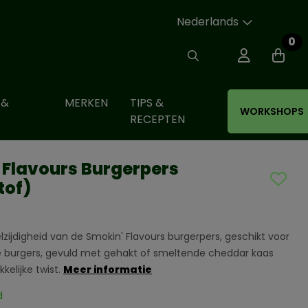
Nederlands
0
 &
MERKEN
TIPS &
WORKSHOPS
RECEPTEN
 Flavours Burgerpers
tof)
zijdigheid van de Smokin' Flavours burgerpers, geschikt voor
te burgers, gevuld met gehakt of smeltende cheddar kaas
kelijke twist.
Meer informatie
d