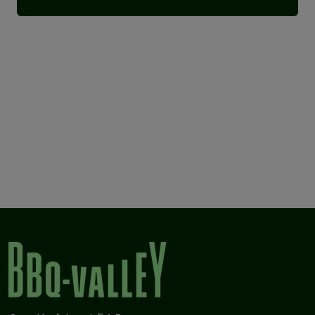
voegt hier een moderne en stijlvolle look aan toe,
waardoor deze opstelling een echte blikvanger wordt in
elke tuin.
Belangrijkste kenmerken:
Geschikt voor 15–22 inch kamado’s
Moderne en luxe Bamboo Graphite uitstraling
Onderhoudsarm composiet werkblad
Slimme opbergruimte achter de kastdeur
Weerbestendig en duurzaam ontwerp
Praktische en stijlvolle keuze voor elke tuin
De Fraaii Buitenkeuken Bamboo Graphite Storage biedt
een complete en stijlvolle oplossing voor jouw
buitenkookavonturen. Verkrijgbaar bij BBQ Valley Venlo,
dé specialist in kamado’s, buitenkeukens en
grillaccessoires.