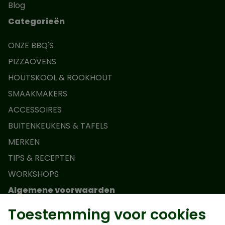
Blog
Categorieën
ONZE BBQ'S
PIZZAOVENS
HOUTSKOOL & ROOKHOUT
SMAAKMAKERS
ACCESSOIRES
BUITENKEUKENS & TAFELS
MERKEN
TIPS & RECEPTEN
WORKSHOPS
Algemene voorwaarden
Toestemming voor cookies
Actievoorwaarden Monolith Junior