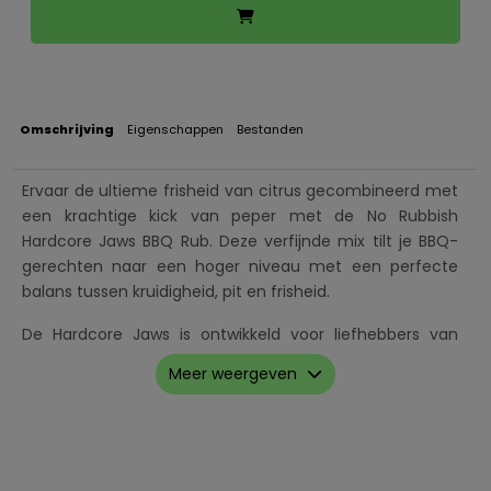
Omschrijving
Eigenschappen
Bestanden
Ervaar de ultieme frisheid van citrus gecombineerd met
een krachtige kick van peper met de No Rubbish
Hardcore Jaws BBQ Rub. Deze verfijnde mix tilt je BBQ-
gerechten naar een hoger niveau met een perfecte
balans tussen kruidigheid, pit en frisheid.
De Hardcore Jaws is ontwikkeld voor liefhebbers van
pure smaken en is ideaal voor vis, schaaldieren, kip en
Meer weergeven
rundvlees. De rub is opgebouwd uit een smaakvolle
combinatie van peper, citroen, mosterd en aromatische
kruiden, waardoor hij elk gerecht een levendige en
verfrissende twist geeft.