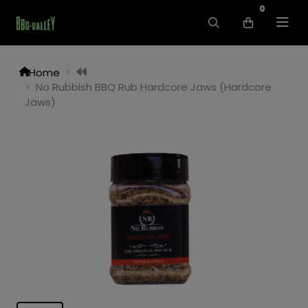
0
Home
No Rubbish BBQ Rub Hardcore Jaws (Hardcore
Jaws)