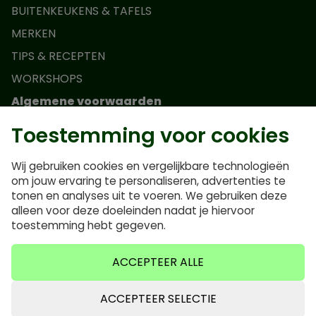
BUITENKEUKENS & TAFELS
MERKEN
TIPS & RECEPTEN
WORKSHOPS
Algemene voorwaarden
Toestemming voor cookies
Actievoorwaarden Monolith Junior
Algemene voorwaarden
Wij gebruiken cookies en vergelijkbare technologieën
Privacybeleid
om jouw ervaring te personaliseren, advertenties te
tonen en analyses uit te voeren. We gebruiken deze
Veelgestelde vragen
alleen voor deze doeleinden nadat je hiervoor
Cookiebeleid
toestemming hebt gegeven.
ACCEPTEER ALLE
ACCEPTEER SELECTIE
0635640921
info@bbqvalley.nl
0635640921