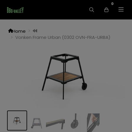
0
Home
Vonken Frame Urban (0302 OVN-FRA-URBA)