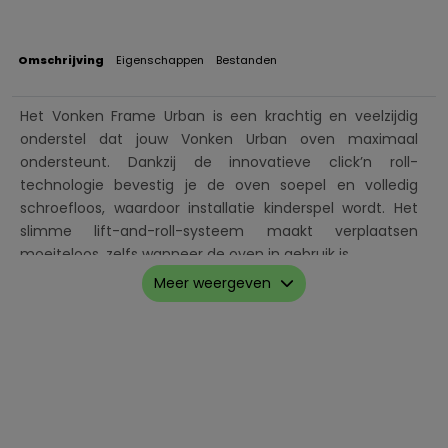
Omschrijving
Eigenschappen
Bestanden
Het Vonken Frame Urban is een krachtig en veelzijdig
onderstel dat jouw Vonken Urban oven maximaal
ondersteunt. Dankzij de innovatieve click’n roll-
technologie bevestig je de oven soepel en volledig
schroefloos, waardoor installatie kinderspel wordt. Het
slimme lift-and-roll-systeem maakt verplaatsen
moeiteloos, zelfs wanneer de oven in gebruik is.
Meer weergeven
De stevige constructie in combinatie met de robuuste
wielen zorgt voor optimale stabiliteit op elk oppervlak,
van terrassen tot gras en tuinpaden. Hierdoor zet je jouw
Vonken Urban altijd precies waar je hem wilt, of dat nu bij
je tafelgezelschap is tijdens het koken of om warmte te
verspreiden tijdens een gezellige avond buiten.
Het meegeleverde Wood & Food board completeert het