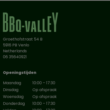
kookplatform
Het Vonken Frame Urban is de ideale uitbreiding voor
iedereen die zijn Vonken oven met maximale flexibiliteit
en gebruiksgemak wil inzetten. Verkrijgbaar bij BBQ Valley
Venlo, specialist in premium outdoor cooking.
Groethofstraat 54 B
5916 PB Venlo
Netherlands
06 35640921
Openingstijden
Maandag
10:00 – 17:30
Dinsdag
Op afspraak
Woensdag
Op afspraak
Donderdag
10:00 – 17:30