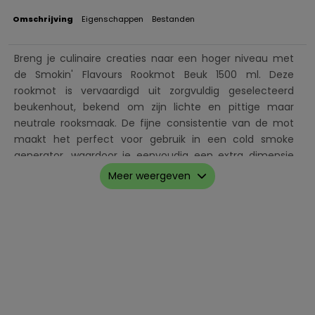
Omschrijving
Eigenschappen
Bestanden
Breng je culinaire creaties naar een hoger niveau met
de Smokin' Flavours Rookmot Beuk 1500 ml. Deze
rookmot is vervaardigd uit zorgvuldig geselecteerd
beukenhout, bekend om zijn lichte en pittige maar
neutrale rooksmaak. De fijne consistentie van de mot
maakt het perfect voor gebruik in een cold smoke
generator, waardoor je eenvoudig een extra dimensie
van smaak kunt toevoegen aan diverse gerechten.
Meer weergeven
Belangrijkste kenmerken:
Inhoud: 1500 ml rookmot
Houtsoort: 100% natuurlijk beukenhout
Smaakprofiel: Lichte, pittige en neutrale rooksmaak
Toepassing: Ideaal voor koud roken van vlees, vis,
groenten, kaas, noten en eieren
Gebruik: Geschikt voor gebruik in een cold smoke