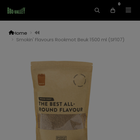
0
Home
Smokin' Flavours Rookmot Beuk 1500 ml (SF107)