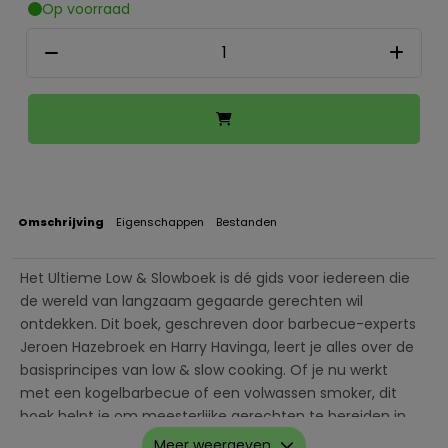
Op voorraad
Omschrijving
Eigenschappen
Bestanden
Het Ultieme Low & Slowboek is dé gids voor iedereen die
de wereld van langzaam gegaarde gerechten wil
ontdekken. Dit boek, geschreven door barbecue-experts
Jeroen Hazebroek en Harry Havinga, leert je alles over de
basisprincipes van low & slow cooking. Of je nu werkt
met een kogelbarbecue of een volwassen smoker, dit
boek helpt je om meesterlijke gerechten te bereiden in
je eigen achtertuin.
Meer weergeven