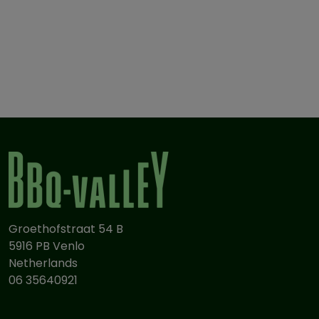
een eenvoudige kogelgrill tot een geavanceerde
smoker.
Of je nu een beginner bent of al wat ervaring hebt, dit
boek helpt je om een betere Low & Slow-pitmaster te
worden, met veel aandacht voor je persoonlijke
vuurhaard.
Groethofstraat 54 B
5916 PB Venlo
Netherlands
06 35640921