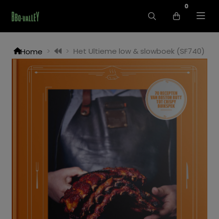
0
Het Ultieme low & slowboek (SF740)
Home