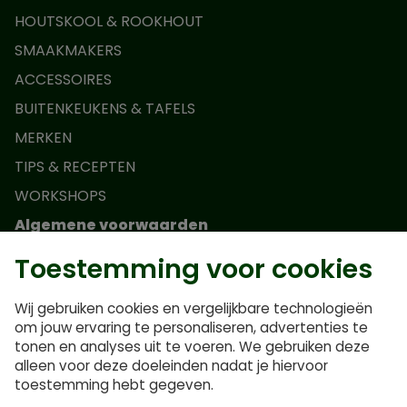
HOUTSKOOL & ROOKHOUT
SMAAKMAKERS
ACCESSOIRES
BUITENKEUKENS & TAFELS
MERKEN
TIPS & RECEPTEN
WORKSHOPS
Algemene voorwaarden
Toestemming voor cookies
Actievoorwaarden Monolith Junior
Algemene voorwaarden
Wij gebruiken cookies en vergelijkbare technologieën
Privacybeleid
om jouw ervaring te personaliseren, advertenties te
tonen en analyses uit te voeren. We gebruiken deze
Veelgestelde vragen
alleen voor deze doeleinden nadat je hiervoor
Cookiebeleid
toestemming hebt gegeven.