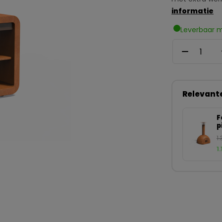
informatie
Leverbaar me
Relevant
F
p
C
1
1