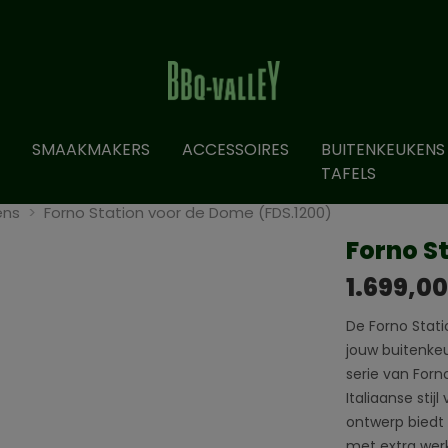
SMAAKMAKERS
ACCESSOIRES
BUITENKEUKENS
TAFELS
ens
Forno Station voor de Dome (FDS.1200)
Forno S
1.699,00
De Forno Stati
jouw buitenkeu
serie van Forn
Italiaanse stij
ontwerp biedt
met extra werk