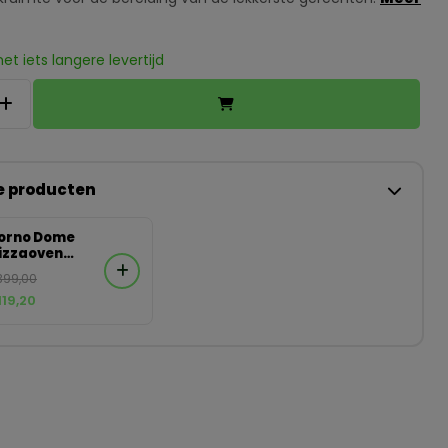
t iets langere levertijd
e producten
orno Dome
izzaoven
ortenstaal
.399,00
.119,20