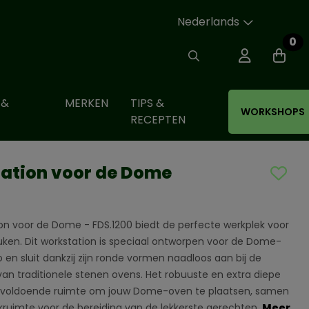
Nederlands
0
 &
MERKEN
TIPS &
WORKSHOPS
RECEPTEN
tation voor de Dome
on voor de Dome - FDS.1200 biedt de perfecte werkplek voor
ken. Dit workstation is speciaal ontworpen voor de Dome-
o en sluit dankzij zijn ronde vormen naadloos aan bij de
l van traditionele stenen ovens. Het robuuste en extra diepe
 voldoende ruimte om jouw Dome-oven te plaatsen, samen
ruimte voor de bereiding van de lekkerste gerechten.
Meer