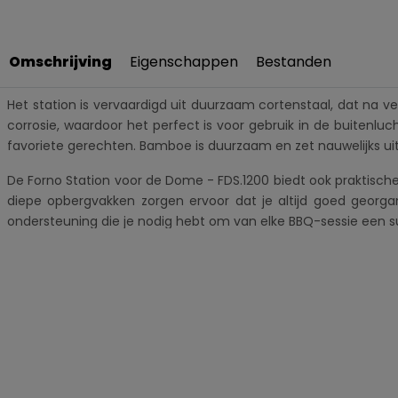
Omschrijving
Eigenschappen
Bestanden
Het station is vervaardigd uit duurzaam cortenstaal, dat na ve
corrosie, waardoor het perfect is voor gebruik in de buitenlu
favoriete gerechten. Bamboe is duurzaam en zet nauwelijks uit
De Forno Station voor de Dome - FDS.1200 biedt ook praktisc
diepe opbergvakken zorgen ervoor dat je altijd goed georgan
ondersteuning die je nodig hebt om van elke BBQ-sessie een 
Belangrijkste kenmerken:
Speciaal ontworpen voor de Dome-serie: Extra diepe werk
Hoogwaardig cortenstaal: Duurzaam materiaal dat na verlo
Warm bamboe werkblad: Het met bamboe afgewerkte werkbl
Praktische opbergruimte: Ruime vakken voor het opslaan
Stijlvolle en functionele aanvulling: Perfecte toevoeging 
Duurzaam en weerbestendig: Bamboe zet nauwelijks uit en 