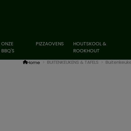
ONZE
PIZZAOVENS
HOUTSKOOL &
BBQ'S
ROOKHOUT
BUITENKEUKENS & TAFELS
Buitenkeuk
Home