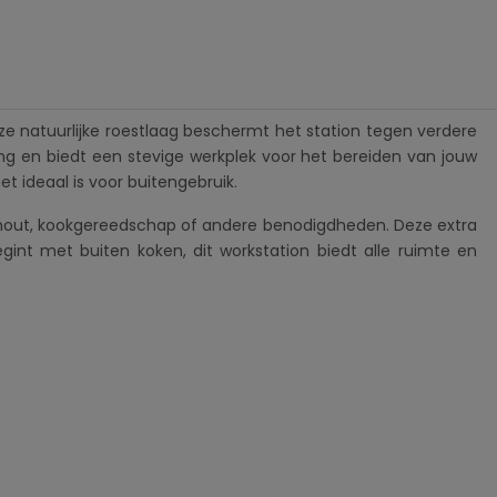
eze natuurlijke roestlaag beschermt het station tegen verdere
ling en biedt een stevige werkplek voor het bereiden van jouw
 ideaal is voor buitengebruik.
n hout, kookgereedschap of andere benodigdheden. Deze extra
int met buiten koken, dit workstation biedt alle ruimte en
 buitengebruik.
elementen.