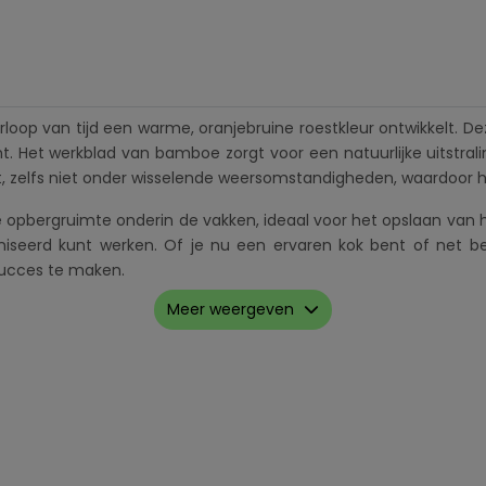
rloop van tijd een warme, oranjebruine roestkleur ontwikkelt. D
cht. Het werkblad van bamboe zorgt voor een natuurlijke uitstra
, zelfs niet onder wisselende weersomstandigheden, waardoor het
he opbergruimte onderin de vakken, ideaal voor het opslaan va
iseerd kunt werken. Of je nu een ervaren kok bent of net beg
succes te maken.
Meer weergeven
ruimte, perfect voor het plaatsen van jouw Dome-oven.
op van tijd een beschermende roestlaag ontwikkelt, ideaal voor
ad biedt een natuurlijke uitstraling en is bestand tegen de 
 van hout, kookgereedschap of andere benodigdheden.
aan jouw buitenkeuken met een natuurlijke, warme uitstraling.
cortenstaal beschermt tegen corrosie, voor jarenlang gebruik.