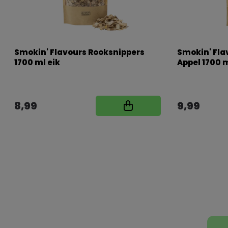
Smokin' Flavours Rooksnippers
Smokin' Fla
1700 ml eik
Appel 1700 
8,99
9,99