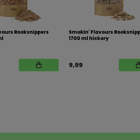
vours Rooksnippers
Smokin' Flavours Rooksnip
ml
1700 ml hickory
9,99