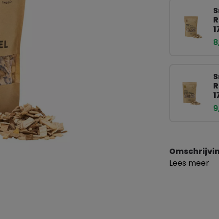
S
R
1
8
S
R
1
9
Omschrijvi
Lees meer