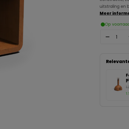
uitstraling en
Meer inform
Op voorraa
Relevant
F
p
C
1
1