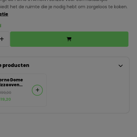
 biedt het de ruimte die je nodig hebt om zorgeloos te koken.
atie
d
e producten
orno Dome
izzaoven
ortenstaal
.399,00
.119,20