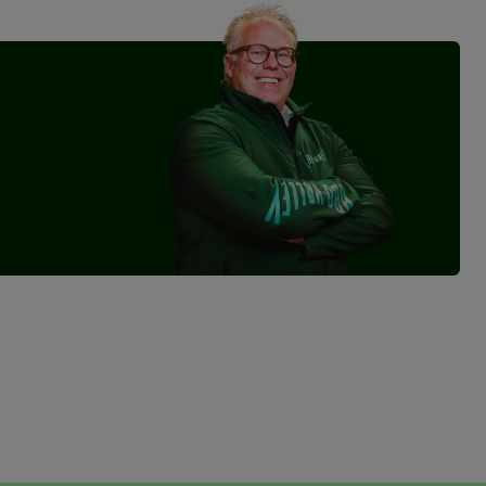
uimte. Dit workstation biedt een breed werkblad van bamboe,
rechten, het samenstellen van gerechten en zelfs voor het
ie goed past bij iedere buitenkeuken.
of kruiden binnen handbereik, zodat je altijd georganiseerd
TION FSS.1200 niet alleen praktisch, maar ook een stijlvolle
t je nodig hebt binnen handbereik en de juiste materialen die
 jouw buitenkeuken, zodat je elke BBQ-sessie tot een succes