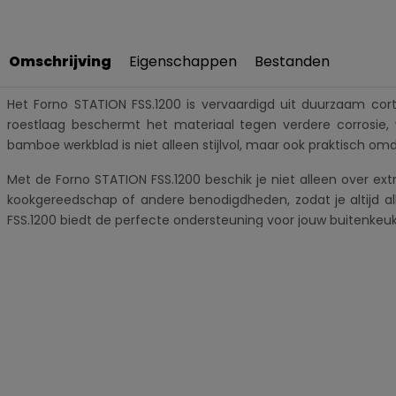
Omschrijving
Eigenschappen
Bestanden
Het Forno STATION FSS.1200 is vervaardigd uit duurzaam corte
roestlaag beschermt het materiaal tegen verdere corrosie, 
bamboe werkblad is niet alleen stijlvol, maar ook praktisch om
Met de Forno STATION FSS.1200 beschik je niet alleen over e
kookgereedschap of andere benodigdheden, zodat je altijd al
FSS.1200 biedt de perfecte ondersteuning voor jouw buitenkeu
Belangrijkste kenmerken:
Uitbreiding voor je buitenkeuken: Groot werkstation voor
Hoogwaardig cortenstaal: Gemaakt van duurzaam materiaal
Stijlvol bamboe werkblad: Het met bamboe afgewerkte wer
Praktische opbergruimte: Onderin het workstation is er 
Duurzaam en weerbestendig: Bamboe is bestand tegen ver