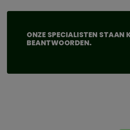
Waarom kiezen voor de Forno STATION FSS.1200?
De Forno STATION FSS.1200 is ontworpen voor iedereen die gra
dat stevig, duurzaam en prachtig afgewerkt is, waardoor j
serveren ervan. Het cortenstaal zorgt niet alleen voor stevighei
ONZE SPECIALISTEN STAAN
Onder het werkblad heb je voldoende ruimte om alles netjes 
BEANTWOORDEN.
bent. Dankzij de handige haakjes aan de zijkant kun je eenvou
aanvulling op jouw buitenkeuken.
Met deze ruime workstation wordt het nog leuker en gemakkelij
bestand zijn tegen weersinvloeden. Kies voor de Forno STATI
maakt.