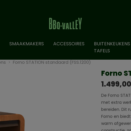
SMAAKMAKERS
ACCESSOIRES
BUITENKEUKENS
TAFELS
ens
Forno STATION standaard (FSS.1200)
Forno S
1.499,0
De Forno STATI
met extra wer
bereiden. Dit 
Forno en biedt
warm afgewerk
constructie, z