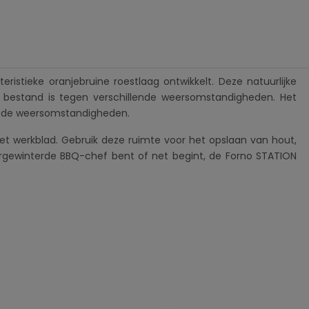
ristieke oranjebruine roestlaag ontwikkelt. Deze natuurlijke
n bestand is tegen verschillende weersomstandigheden. Het
elende weersomstandigheden.
et werkblad. Gebruik deze ruimte voor het opslaan van hout,
orgewinterde BBQ-chef bent of net begint, de Forno STATION
kookbenodigdheden.
estand is tegen weersinvloeden.
an je buitenkeuken.
gdheden.
ige bescherming tegen corrosie.