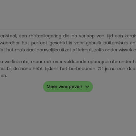
nstaal, een metaallegering die na verloop van tijd een karakte
waardoor het perfect geschikt is voor gebruik buitenshuis e
dat het materiaal nauwelijks uitzet of krimpt, zelfs onder wiss
xtra werkruimte, maar ook over voldoende opbergruimte onder h
les bij de hand hebt tijdens het barbecueën. Of je nu een do
ken.
Meer weergeven
 het bereiden van diverse gerechten en het organiseren van je 
 dat een beschermende, natuurlijke roestlaag ontwikkelt en b
kblad biedt voldoende ruimte en geeft een warme uitstraling a
voldoende ruimte voor hout, gereedschap en andere kookbenodi
schillende weersomstandigheden, en cortenstaal biedt langdur