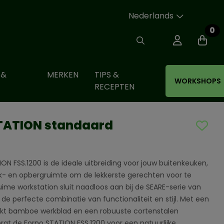
Nederlands
0
 &
MERKEN
TIPS &
WORKSHOPS
RECEPTEN
TATION standaard
0
ON FSS.1200 is de ideale uitbreiding voor jouw buitenkeuken,
k- en opbergruimte om de lekkerste gerechten voor te
ruime workstation sluit naadloos aan bij de SEARE-serie van
 de perfecte combinatie van functionaliteit en stijl. Met een
t bamboe werkblad en een robuuste cortenstalen
orgt de Forno STATION FSS.1200 voor een natuurlijke